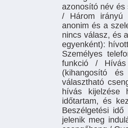
azonosító név és
/ Három irányú 
anonim és a szelek
nincs válasz, és a
egyenként): hívot
Személyes telef
funkció / Hívás 
(kihangosító é
választható csen
hívás kijelzése
időtartam, és ke
Beszélgetési idő 
jelenik meg indulá