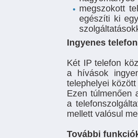
megszokott tel
egészíti ki e
szolgáltatásokk
Ingyenes telefon
Két IP telefon köz
a hívások ingye
telephelyei közöt
Ezen túlmenően 
a telefonszolgált
mellett valósul me
További funkció