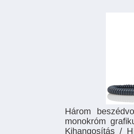
Három beszédvon
monokróm grafiku
Kihangosítás / H