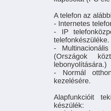
A telefon az alább
- Internetes telef
- IP telefonköz
telefonkészüléke.
- Multinacionáli
(Országok köz
lebonyolítására.)
- Normál otthon
kezelésére.
Alapfunkcióit t
készülék: