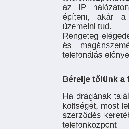
az IP hálózato
építeni, akár a
üzemelni tud.
Rengeteg elégede
és magánszemél
telefonálás előnyei
Bérelje tőlünk a 
Ha drágának talál
költségét, most le
szerződés keretéb
telefonközpon