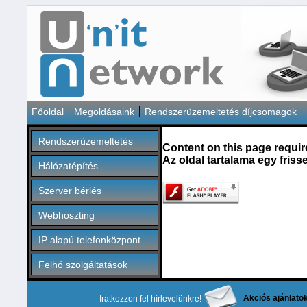
Főoldal
Megoldásaink
Rendszerüzemeltetés díjcsomagok
Rendszerüzemeltetés
Content on this page requir
Az oldal tartalama egy friss
Hálózatépítés
Szerver bérlés
Webhoszting
IP alapú telefonközpont
Felhő szolgáltatások
Akciós ajánlato
Iratkozzon fel hírlevelünkre!