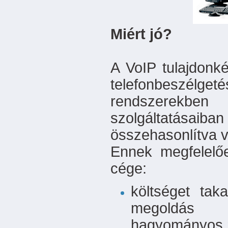
Miért jó?
A VoIP tulajdonk
telefonbeszél
rendszerekb
szolgáltatásaiba
összehasonlítva v
Ennek megfelelő
cége:
költséget ta
megoldás 
hagyományos 