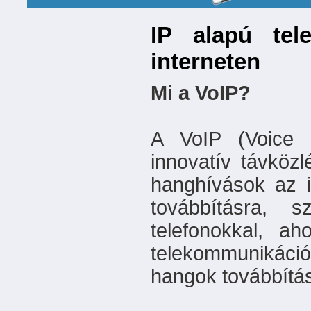
IP alapú tel
interneten
Mi a VoIP?
A VoIP (Voice o
innovatív távközl
hanghívások az i
továbbításra,
telefonokkal, a
telekommunikáci
hangok továbbítás