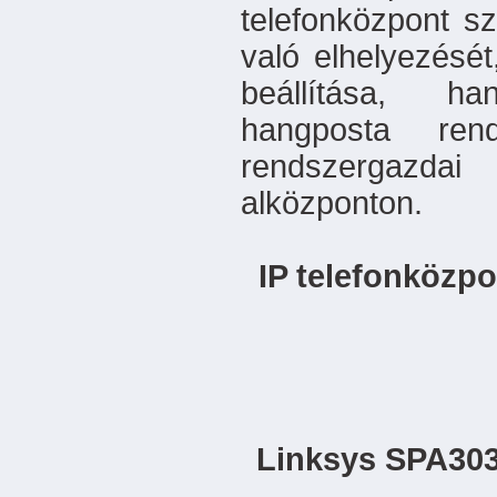
telefonközpont sz
való elhelyezésé
beállítása, ha
hangposta rend
rendszergazda
alközponton.
IP telefonközpo
Linksys SPA303 