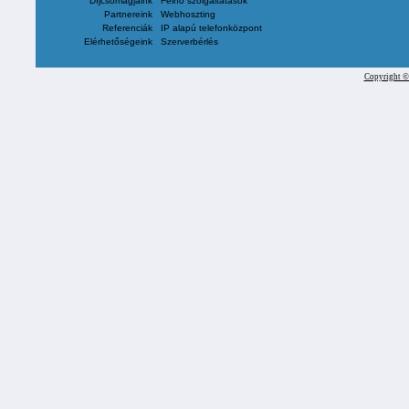
Díjcsomagjaink
Felhő szolgáltatások
Partnereink
Webhoszting
Referenciák
IP alapú telefonközpont
Elérhetőségeink
Szerverbérlés
Copyright ©