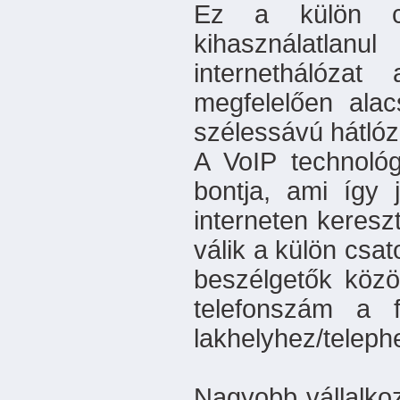
Ez a külön c
kihasználatl
internethálózat
megfelelően ala
szélessávú hátlóz
A VoIP technoló
bontja, ami így 
interneten keres
válik a külön csat
beszélgetők közöt
telefonszám a f
lakhelyhez/telephe
Nagyobb vállalko