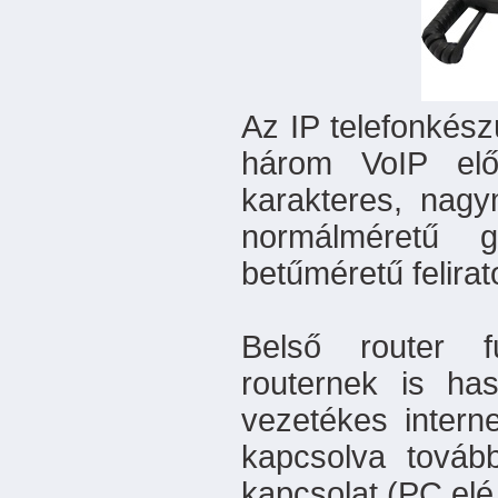
Az IP telefonkész
három VoIP előf
karakteres, nagy
normálméretű 
betűméretű felira
Belső router f
routernek is ha
vezetékes intern
kapcsolva továb
kapcsolat (PC elé 