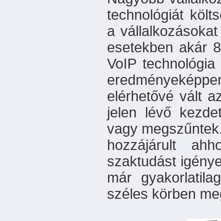
technológiát költ
a vállalkozásoka
esetekben akár 8
VoIP technológia 
eredményeképpen
elérhetővé vált a
jelen lévő kezde
vagy megszűntek. 
hozzájárult ah
szaktudást igénye
már gyakorlatila
széles körben meg