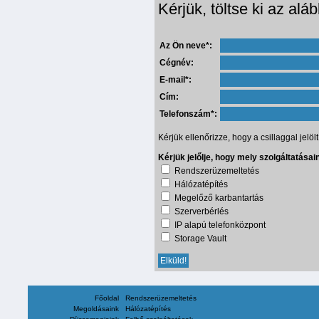
Kérjük, töltse ki az alá
Az Ön neve*:
Cégnév:
E-mail*:
Cím:
Telefonszám*:
Kérjük ellenőrizze, hogy a csillaggal jel
Kérjük jelőlje, hogy mely szolgáltatásai
Rendszerüzemeltetés
Hálózatépítés
Megelőző karbantartás
Szerverbérlés
IP alapú telefonközpont
Storage Vault
Főoldal
Rendszerüzemeltetés
Megoldásaink
Hálózatépítés