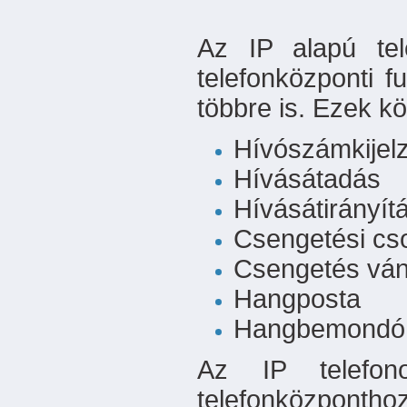
Az IP alapú tel
telefonközponti 
többre is. Ezek k
Hívószámkijel
Hívásátadás
Hívásátirányít
Csengetési cs
Csengetés ván
Hangposta
Hangbemondó 
Az IP telefon
telefonközpontho