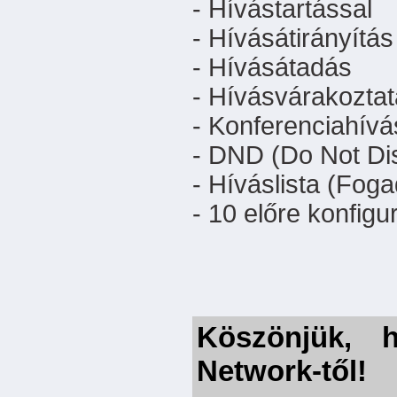
- Hívástartással
- Hívásátirányítás
- Hívásátadás
- Hívásvárakozta
- Konferenciahívá
- DND (Do Not Dis
- Híváslista (Foga
- 10 előre konfigu
Köszönjük, h
Network-től!