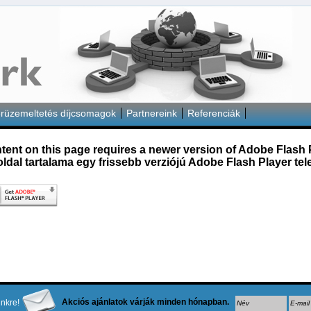
rüzemeltetés díjcsomagok
Partnereink
Referenciák
tent on this page requires a newer version of Adobe Flash 
oldal tartalama egy frissebb verziójú Adobe Flash Player tele
Akciós ajánlatok várják minden hónapban.
ünkre!