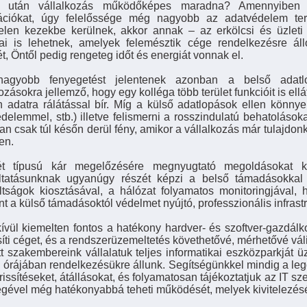
k után vállalkozás működőképes maradna? Amennyiben ügy
ációkat, úgy felelőssége még nagyobb az adatvédelem ter
ktelen kezekbe kerülnek, akkor annak – az erkölcsi és üzlet
ai is lehetnek, amelyek felemésztik cége rendelkezésre álló
t, Öntől pedig rengeteg időt és energiát vonnak el.
agyobb fenyegetést jelentenek azonban a belső adatl
ozásokra jellemző, hogy egy kolléga több terület funkcióit is ell
 adatra rálátással bír. Míg a külső adatlopások ellen könnyeb
édelemmel, stb.) illetve felismerni a rosszindulatú behatolások
ban csak túl későn derül fény, amikor a vállalkozás már tulajdon
en.
ét típusú kár megelőzésére megnyugtató megoldásokat kí
ltatásunknak ugyanúgy részét képzi a belső támadásokkal
ltságok kiosztásával, a hálózat folyamatos monitoringjával,
nt a külső támadásoktól védelmet nyújtó, professzionális infrastr
ívül kiemelten fontos a hatékony hardver- és szoftver-gazdálk
íti céget, és a rendszerüzemeltetés követhetővé, mérhetővé váli
t szakembereink vállalatuk teljes informatikai eszközparkját 
 órájában rendelkezésükre állunk. Segítségünkkel mindig a leg
rissítéseket, átállásokat, és folyamatosan tájékoztatjuk az IT s
égével még hatékonyabbá teheti működését, melyek kivitelezésé