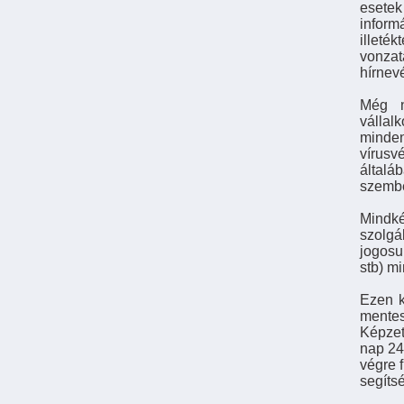
esete
inform
illeté
vonzat
hírnevé
Még n
vállalk
minden
vírusv
általá
szemb
Mindk
szolgá
jogosu
stb) mi
Ezen k
mentes
Képzet
nap 24
végre f
segíts