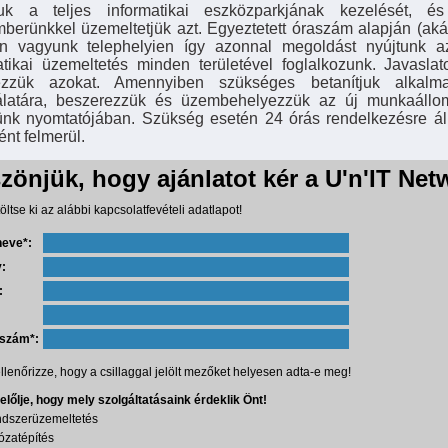
ljuk a teljes informatikai eszközparkjának kezelését, 
berünkkel üzemeltetjük azt. Egyeztetett óraszám alapján (ak
en vagyunk telephelyien így azonnal megoldást nyújtunk az
atikai üzemeltetés minden területével foglalkozunk. Javaslat
elezzük azokat. Amennyiben szükséges betanítjuk alkalm
latára, beszerezzük és üzembehelyezzük az új munkaállom
ünk nyomtatójában. Szükség esetén 24 órás rendelkezésre állá
ént felmerül.
zönjük, hogy ajánlatot kér a U'n'IT Netw
töltse ki az alábbi kapcsolatfevételi adatlapot!
neve*:
:
:
nszám*:
llenőrizze, hogy a csillaggal jelölt mezőket helyesen adta-e meg!
jelőlje, hogy mely szolgáltatásaink érdeklik Önt!
dszerüzemeltetés
zatépítés