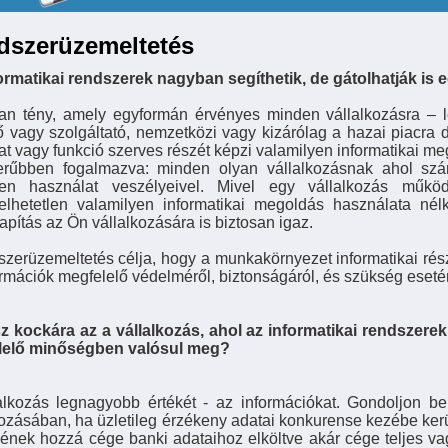
dszerüzemeltetés
ormatikai rendszerek nagyban segíthetik, de gátolhatják is 
an tény, amely egyformán érvényes minden vállalkozásra – l
ő vagy szolgáltató, nemzetközi vagy kizárólag a hazai piacra 
at vagy funkció szerves részét képzi valamilyen informatikai me
rűbben fogalmazva: minden olyan vállalkozásnak ahol szá
elen használat veszélyeivel. Mivel egy vállalkozás műk
elhetetlen valamilyen informatikai megoldás használata nélkü
apítás az Ön vállalkozására is biztosan igaz.
szerüzemeltetés célja, hogy a munkakörnyezet informatikai rés
ormációk megfelelő védelméről, biztonságáról, és szükség eseté
sz kockára az a vállalkozás, ahol az informatikai rendsze
lelő minőségben valósul meg?
alkozás legnagyobb értékét - az információkat. Gondoljon 
kozásában, ha üzletileg érzékeny adatai konkurense kezébe ker
nének hozzá cége banki adataihoz elköltve akár cége teljes vag