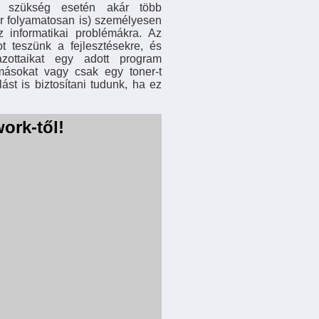
és szükség esetén akár több
ár folyamatosan is) személyesen
 informatikai problémákra. Az
ot teszünk a fejlesztésekre, és
azottaikat egy adott program
ásokat vagy csak egy toner-t
st is biztosítani tudunk, ha ez
ork-től!