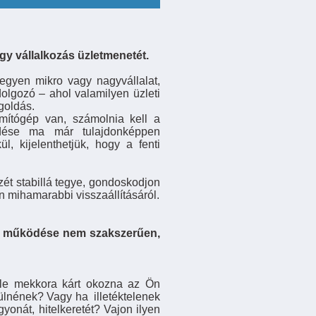
egy vállalkozás üzletmenetét.
egyen mikro vagy nagyvállalat,
dolgozó – ahol valamilyen üzleti
goldás.
mítógép van, számolnia kell a
ödése ma már tulajdonképpen
l, kijelenthetjük, hogy a fenti
zét stabillá tegye, gondoskodjon
n mihamarabbi visszaállításáról.
rek működése nem szakszerűen,
bele mekkora kárt okozna az Ön
ülnének? Vagy ha illetéktelenek
yonát, hitelkeretét? Vajon ilyen