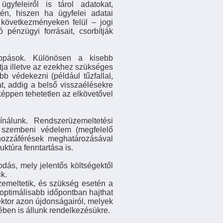
feleiről is tárol adatokat,
én, hiszen ha ügyfelei adatai
i következményeken felül – jogi
 pénzügyi forrásait, csorbítják
opások. Különösen a kisebb
átja illetve az ezekhez szükséges
b védekezni (például tűzfallal,
at, addig a belső visszaélésekre
képpen tehetetlen az elkövetővel
nálunk. Rendszerüzemeltetési
 szembeni védelem (megfelelő
 hozzáférések meghatározásával
uktúra fenntartása is.
odás, mely jelentős költségektől
k.
üzemeltetik, és szükség esetén a
optimálisabb időpontban hajthat
zektor azon újdonságairól, melyek
ben is állunk rendelkezésükre.