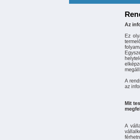
Ren
Az inf
Ez oly
termel
folyam
Egysze
helyt
elképz
megáll
A rend
az inf
Mit te
megfe
A váll
vállal
férhet