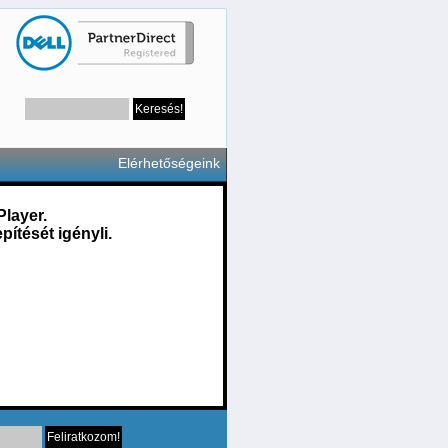
Elérhetőségeink
Player.
pítését igényli.