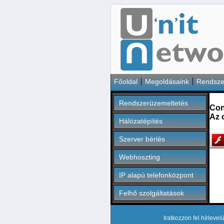
Főoldal
Megoldásaink
Rendsze
Rendszerüzemeltetés
Con
Az 
Hálózatépítés
Szerver bérlés
Webhoszting
IP alapú telefonközpont
Felhő szolgáltatások
Iratkozzon fel hírlevel